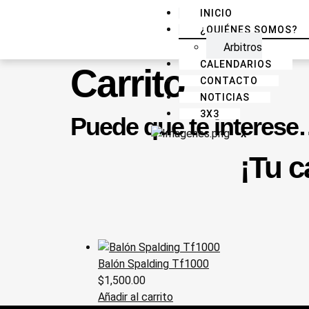
INICIO
¿QUIÉNES SOMOS?
Arbitros
CALENDARIOS
Carrito
CONTACTO
NOTICIAS
3X3
Puede que te interes
X
¡Tu c
Balón Spalding Tf1000
$
1,500.00
Añadir al carrito