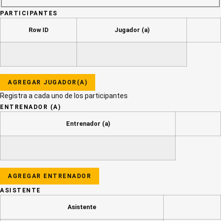
PARTICIPANTES
Row ID
Jugador (a)
Actio
AGREGAR JUGADOR(A)
Registra a cada uno de los participantes
ENTRENADOR (A)
Entrenador (a)
Action
AGREGAR ENTRENADOR
ASISTENTE
Asistente
Actions